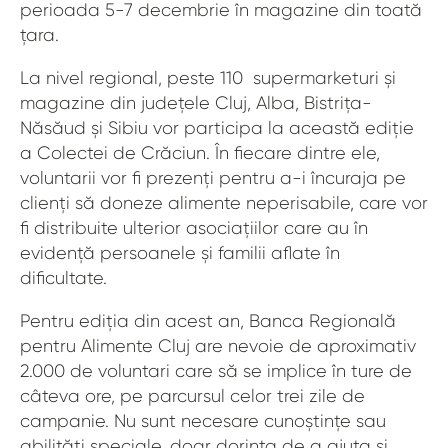
perioada 5-7 decembrie în magazine din toată
țara.
La nivel regional, peste 110 supermarketuri și
magazine din județele Cluj, Alba, Bistrița-
Năsăud și Sibiu vor participa la această ediție
a Colectei de Crăciun. În fiecare dintre ele,
voluntarii vor fi prezenți pentru a-i încuraja pe
clienți să doneze alimente neperisabile, care vor
fi distribuite ulterior asociațiilor care au în
evidență persoanele și familii aflate în
dificultate.
Pentru ediția din acest an, Banca Regională
pentru Alimente Cluj are nevoie de aproximativ
2.000 de voluntari care să se implice în ture de
câteva ore, pe parcursul celor trei zile de
campanie. Nu sunt necesare cunoștințe sau
abilități speciale, doar dorința de a ajuta și