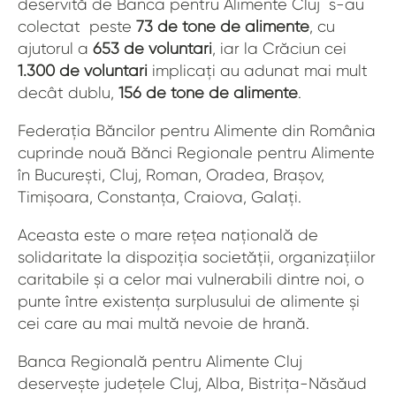
deservită de Banca pentru Alimente Cluj s-au
colectat peste
73 de tone de alimente
, cu
ajutorul a
653 de voluntari
, iar la Crăciun cei
1.300 de voluntari
implicați au adunat mai mult
decât dublu,
156 de tone de alimente
.
Federația Băncilor pentru Alimente din România
cuprinde nouă Bănci Regionale pentru Alimente
în București, Cluj, Roman, Oradea, Brașov,
Timișoara, Constanța, Craiova, Galați.
Aceasta este o mare rețea națională de
solidaritate la dispoziția societății, organizațiilor
caritabile și a celor mai vulnerabili dintre noi, o
punte între existența surplusului de alimente și
cei care au mai multă nevoie de hrană.
Banca Regională pentru Alimente Cluj
deservește județele Cluj, Alba, Bistrița-Năsăud