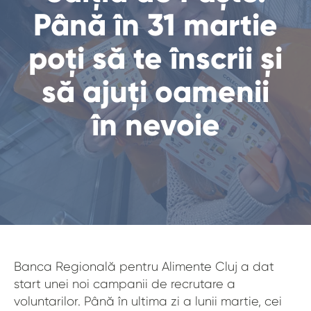
Până în 31 martie
poți să te înscrii și
să ajuți oamenii
în nevoie
Banca Regională pentru Alimente Cluj a dat
start unei noi campanii de recrutare a
voluntarilor. Până în ultima zi a lunii martie, cei