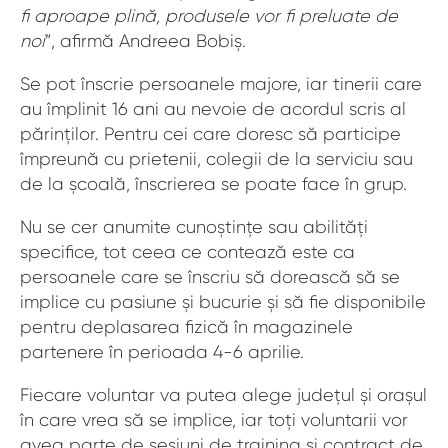
fi aproape plină, produsele vor fi preluate de
noi
”, afirmă Andreea Bobiș.
Se pot înscrie persoanele majore, iar tinerii care
au împlinit 16 ani au nevoie de acordul scris al
părinților. Pentru cei care doresc să participe
împreună cu prietenii, colegii de la serviciu sau
de la școală, înscrierea se poate face în grup.
Nu se cer anumite cunoștințe sau abilități
specifice, tot ceea ce contează este ca
persoanele care se înscriu să dorească să se
implice cu pasiune și bucurie și să fie disponibile
pentru deplasarea fizică în magazinele
partenere în perioada 4-6 aprilie.
Fiecare voluntar va putea alege județul și orașul
în care vrea să se implice, iar toți voluntarii vor
avea parte de sesiuni de training și contract de