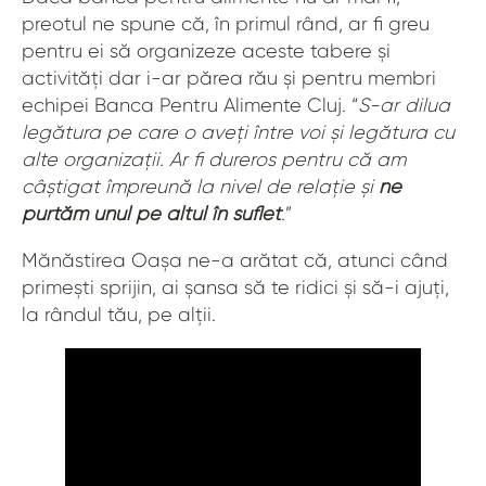
preotul ne spune că, în primul rând, ar fi greu
pentru ei să organizeze aceste tabere și
activități dar i-ar părea rău și pentru membri
echipei Banca Pentru Alimente Cluj. “
S-ar dilua
legătura pe care o aveți între voi și legătura cu
alte organizații. Ar fi dureros pentru că am
câștigat împreună la nivel de relație și
ne
purtăm unul pe altul în suflet
.
”
Mănăstirea Oașa ne-a arătat că, atunci când
primești sprijin, ai șansa să te ridici și să-i ajuți,
la rândul tău, pe alții.