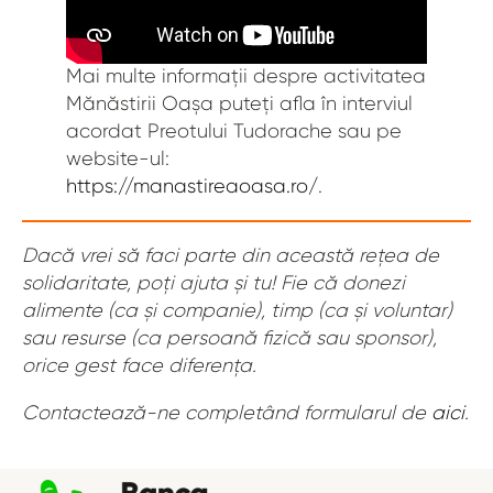
Mai multe informații despre activitatea
Mănăstirii Oașa puteți afla în interviul
acordat Preotului Tudorache sau pe
website-ul:
https://manastireaoasa.ro/
.
Dacă vrei să faci parte din această rețea de
solidaritate, poți ajuta și tu! Fie că donezi
alimente (ca și companie), timp (ca și voluntar)
sau resurse (ca persoană fizică sau sponsor),
orice gest face diferența.
Contactează-ne completând formularul de
aici
.