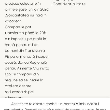
Politica de
produse colectate în
Confidențialitate
primele șase luni din 2026.
„Solidaritatea nu intră în
vacanță”
Companiile pot
transforma până la 20%
din impozitul pe profit în
hrană pentru mii de
oameni din Transilvania
Risipa alimentară începe
acasă. Banca Regională
pentru Alimente Cluj invită
școli și companii din
regiune să se înscrie la
ateliere despre
reducerea risipei
alimentare
1
2
3
…
17
Următor »
Acest site folosește cookie-uri pentru a îmbunătății
experiența. Presupunem că sunteți de acord cu asta, în caz
Designed with love by