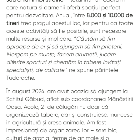
care natura și oamenii oferă spațiul perfect
pentru dezvoltare. Anual, între
8.000 și 10.000 de
tineri
trec pragul acestui loc, iar pentru ca toate
aceste activități să fie posibile, sunt necesare
multe resurse și implicare. “
Căutăm să fim
aproape de ei și să ajungem să fim prieteni.
Mergem pe munte, facem drumetii, jucăm
diferite sporturi și chemăm în tabere invitați
specialiști, de calitate
.” ne spune părintele
Tudorache.
În august 2024, am avut ocazia să ajungem la
Schitul Găbud, aflat sub coordonarea Mănăstirii
Oașa. Acolo, 21 de călugări nu doar că
organizează tabere, dar și construiesc, muncesc
în agricultură și cresc animale. Am fost
impresionați de organizarea lor – sere bio,
culturi de aronia, ferme de animale și o