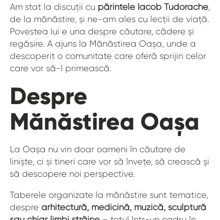
Am stat la discuții cu
părintele Iacob Tudorache
,
de la mănăstire, și ne-am ales cu lecții de viață.
Povestea lui e una despre căutare, cădere și
regăsire. A ajuns la Mănăstirea Oașa, unde a
descoperit o comunitate care oferă sprijin celor
care vor să-l primească.
Despre
Mănăstirea Oașa
La Oașa nu vin doar oameni în căutare de
liniște, ci și tineri care vor să învețe, să crească și
să descopere noi perspective.
Taberele organizate la mănăstire sunt tematice,
despre
arhitectură, medicină, muzică, sculptură
sau chiar limbi străine
– totul într-un cadru în