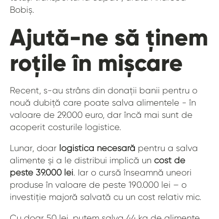
Bobiș.
Ajută-ne să ținem
roțile în mișcare
Recent, s-au strâns din donații banii pentru o
nouă dubiță care poate salva alimentele - în
valoare de 29.000 euro, dar încă mai sunt de
acoperit costurile logistice.
Lunar, doar
logistica necesară
pentru a salva
alimente și a le distribui implică un
cost de
peste 39.000 lei
. Iar o cursă înseamnă uneori
produse în valoare de peste 190.000 lei – o
investiție majoră salvată cu un cost relativ mic.
Cu doar 50 lei, putem salva 44 kg de alimente,