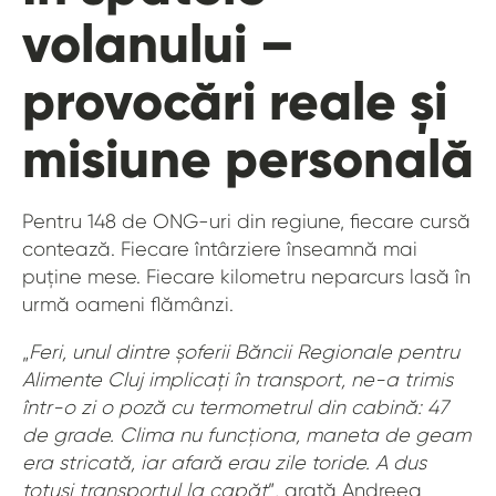
volanului –
provocări reale și
misiune personală
Pentru 148 de ONG-uri din regiune, fiecare cursă
contează. Fiecare întârziere înseamnă mai
puține mese. Fiecare kilometru neparcurs lasă în
urmă oameni flămânzi.
„
Feri, unul dintre șoferii Băncii Regionale pentru
Alimente Cluj implicați în transport, ne-a trimis
într-o zi o poză cu termometrul din cabină: 47
de grade. Clima nu funcționa, maneta de geam
era stricată, iar afară erau zile toride. A dus
totuși transportul la capăt
”, arată Andreea