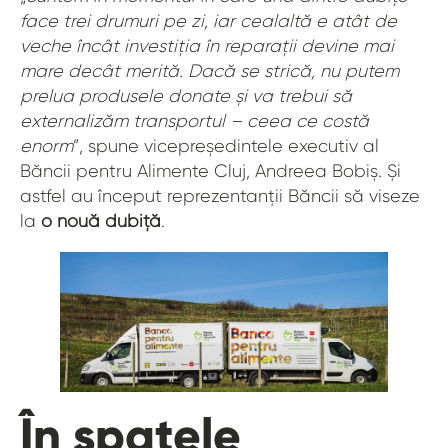
face trei drumuri pe zi, iar cealaltă e atât de
veche încât investiția în reparații devine mai
mare decât merită. Dacă se strică, nu putem
prelua produsele donate și va trebui să
externalizăm transportul – ceea ce costă
enorm
”, spune vicepreședintele executiv al
Băncii pentru Alimente Cluj, Andreea Bobiș. Și
astfel au început reprezentanții Băncii să viseze
la
o nouă dubiță
.
În spatele