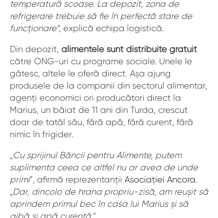
temperatură scoase. La depozit, zona de
refrigerare trebuie să fie în perfectă stare de
funcționare”,
explică echipa logistică.
Din depozit,
alimentele sunt distribuite gratuit
către ONG-uri cu programe sociale. Unele le
gătesc, altele le oferă direct. Așa ajung
produsele de la companii din sectorul alimentar,
agenți economici ori producători direct la
Marius, un băiat de 11 ani din Turda, crescut
doar de tatăl său, fără apă, fără curent, fără
nimic în frigider.
„
Cu sprijinul Băncii pentru Alimente, putem
suplimenta ceea ce altfel nu ar avea de unde
primi
”, afirmă reprezentanții
Asociației Ancora
.
„
Dar, dincolo de hrana propriu-zisă, am reușit să
aprindem primul bec în casa lui Marius și să
aibă și apă curentă.
”