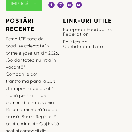
IMPLICĂ-TE!
POSTĂRI
LINK-URI UTILE
RECENTE
European Foodbanks
Federation
Peste 1.115 tone de
Politica de
produse colectate în
Confidențialitate
primele șase luni din 2026.
„Solidaritatea nu intră în
vacanță”
Companiile pot
transforma până la 20%
din impozitul pe profit în
hrană pentru mii de
oameni din Transilvania
Risipa alimentară începe
acasă. Banca Regională
pentru Alimente Cluj invită
școli și companii din