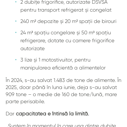
2 dubițe frigorifice, autorizate DSVSA
pentru transport refrigerat și congelat
240 m² depozite și 20 m² spații de birouri
24 m³ spațiu congelare și 50 m³ spațiu
refrigerare, dotate cu camere frigorifice
autorizate
3 lize și 1 motostivuitor, pentru
manipularea eficientă a alimentelor
În 2024, s-au salvat 1.483 de tone de alimente. În
2025, doar până în luna iunie, deja s-au salvat
909 tone – o medie de 160 de tone/lună, mare
parte perisabile.
Dar
capacitatea e întinsă la limită.
„
Suntem în momentul în care una dintre dubițe